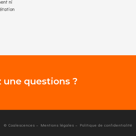
ent ni
étation
ous avez
© Coalescences – Mentions légales – Politique de confidentialité