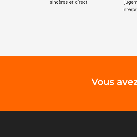
sincères et direct
jugem
interpr
V