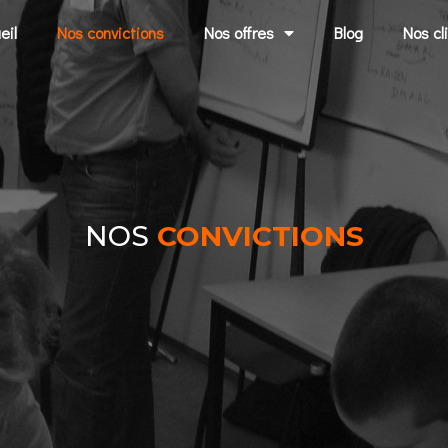
eil
Nos convictions
Nos offres
Blog
Nos cl
NOS
CONVICTIONS